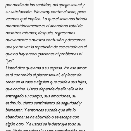
por medio de los sentidos, del apego sexual y 
su satisfacción. No estoy contra el sexo, pero 
veamos qué implica. Lo que el sexo nos brinda 
momentáneamente es el abandono total de 
nosotros mismos; después, regresamos 
nuevamente a nuestra confusión y deseamos 
una y otra vez la repetición de ese estado en el 
que no hay preocupaciones ni problemas ni 
“yo”. 
Usted dice que ama a su esposa. En ese amor 
está contenido el placer sexual, el placer de 
tener en la casa a alguien que cuide a sus hijos, 
que cocine. Usted depende de ella; ella le ha 
entregado su cuerpo, sus emociones, su 
estímulo, cierto sentimiento de seguridad y 
bienestar. Y entonces sucede que ella lo 
abandona; se ha aburrido o se escapa con 
algún otro. Y a usted se le destruye todo su 
equilibrio emocional; y esta perturbación que 