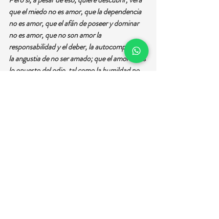
que el miedo no es amor, que la dependencia 
no es amor, que el afán de poseer y dominar 
no es amor, que no son amor la 
responsabilidad y el deber, la autocompasión, 
la angustia de no ser amado; que el amor no es 
lo opuesto del odio, tal como la humildad no 
es lo opuesto de la vanidad. Por lo tanto, si 
usted quiere eliminar todas estas cosas, no 
mediante la fuerza, sino tal como la lluvia lava 
una hoja limpiándola del polvo acumulado 
durante muchos años, entonces quizás dará 
con esta flor extraña que el hombre siempre 
ha anhelado.
Si usted no tiene amor – no sólo en pequeñas 
gotas sino en abundancia –, si no está lleno de 
amor, el mundo marchará al desastre. Usted 
sabe intelectualmente que la unión de la 
humanidad es esencial, y que el amor es el 