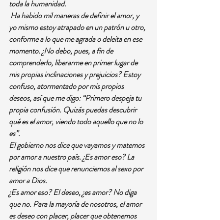
toda la humanidad.
 Ha habido mil maneras de definir el amor, y 
yo mismo estoy atrapado en un patrón u otro, 
conforme a lo que me agrada o deleita en ese 
momento. ¿No debo, pues, a fin de 
comprenderlo, liberarme en primer lugar de 
mis propias inclinaciones y prejuicios? Estoy 
confuso, atormentado por mis propios 
deseos, así que me digo: “Primero despeja tu 
propia confusión. Quizás puedas descubrir 
qué es el amor, viendo todo aquello que no lo 
es”.
El gobierno nos dice que vayamos y matemos 
por amor a nuestro país. ¿Es amor eso? La 
religión nos dice que renunciemos al sexo por 
amor a Dios. 
¿Es amor eso? El deseo, ¿es amor? No diga 
que no. Para la mayoría de nosotros, el amor 
es deseo con placer, placer que obtenemos 