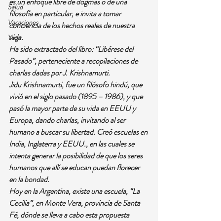
es un enfoque libre de dogmas o de una 
Salud
filosofía en particular, e invita a tomar 
Vacaciones
conciencia de los hechos reales de nuestra 
vida.
Yoga
Ha sido extractado del libro: “Libérese del 
Pasado”, perteneciente a recopilaciones de 
charlas dadas por J. Krishnamurti.
Jidu Krishnamurti, fue un filósofo hindú, que 
vivió en el siglo pasado (1895 – 1986), y que 
pasó la mayor parte de su vida en EEUU y 
Europa, dando charlas, invitando al ser 
humano a buscar su libertad. Creó escuelas en 
India, Inglaterra y EEUU., en las cuales se 
intenta generar la posibilidad de que los seres 
humanos que allí se educan puedan florecer 
en la bondad.
Hoy en la Argentina, existe una escuela, “La 
Cecilia”, en Monte Vera, provincia de Santa 
Fé, dónde se lleva a cabo esta propuesta 