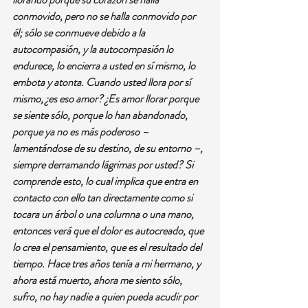
conmovido, pero no se halla conmovido por 
él; sólo se conmueve debido a la 
autocompasión, y la autocompasión lo 
endurece, lo encierra a usted en sí mismo, lo 
embota y atonta. Cuando usted llora por sí 
mismo, ¿es eso amor? ¿Es amor llorar porque 
se siente sólo, porque lo han abandonado, 
porque ya no es más poderoso – 
lamentándose de su destino, de su entorno –, 
siempre derramando lágrimas por usted? Si 
comprende esto, lo cual implica que entra en 
contacto con ello tan directamente como si 
tocara un árbol o una columna o una mano, 
entonces verá que el dolor es autocreado, que 
lo crea el pensamiento, que es el resultado del 
tiempo. Hace tres años tenía a mi hermano, y 
ahora está muerto, ahora me siento sólo, 
sufro, no hay nadie a quien pueda acudir por 