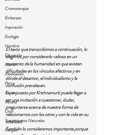
Cromoterapia
Embarazo
Inspiración
Ecologia
Hombre
El texto que transcribimos a continuación, lo 
Educación
elegimos por considerarlo valioso en un 
momento de la humanidad en que existen 
Mamá
dificultades en los vínculos afectivos y en 
Meditación
dónde el desamor, el individualismo y la 
Parto
confusión prevalecen.
Lo expuesto por Krishnamurti puede llegar a 
Mujer
ser una invitación a cuestionar, dudar, 
Receta
preguntarse acerca de nuestra forma de 
Ocio
relacionarnos con los otros y con la vida en su 
Tratamientos Naturales
totalidad.
También lo consideramos importante porque 
Parejas