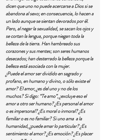
dicen que uno no puede acercarse a Dios si se 
abandona al sexo; en consecuencia, lo hacen a 
un lado aunque se sientan devorados por él. 
Pero, al negar la sexualidad, se sacan los ojos y 
se cortan la lengua, porque niegan toda la 
belleza de la tierra. Han hambreado sus 
corazones y sus mentes; son seres humanos 
desecados; han desterrado la belleza porque la 
belleza está asociada con la mujer.
¿Puede el amor ser dividido en sagrado y 
profano, en humano y divino, o sólo existe el 
amor? El amor, ¿es del uno y no de los 
muchos? Si digo: “Te amo”, ¿excluye eso el 
amor a otro ser humano? ¿Es personal el amor 
o es impersonal? ¿Es moral o inmoral? ¿Es 
familiar o es no familiar? Si uno ama  a la 
humanidad, ¿puede amar lo particular? ¿Es 
sentimiento el amor? ¿Es emoción? ¿Es placer 