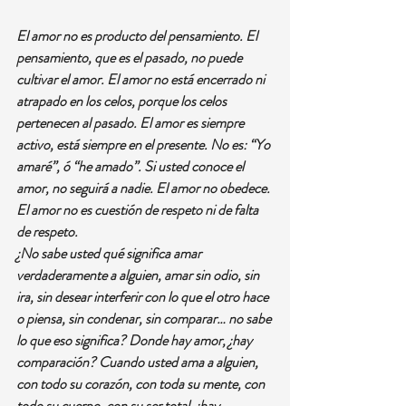
El amor no es producto del pensamiento. El 
pensamiento, que es el pasado, no puede 
cultivar el amor. El amor no está encerrado ni 
atrapado en los celos, porque los celos 
pertenecen al pasado. El amor es siempre 
activo, está siempre en el presente. No es: “Yo 
amaré”, ó “he amado”. Si usted conoce el 
amor, no seguirá a nadie. El amor no obedece. 
El amor no es cuestión de respeto ni de falta 
de respeto.
¿No sabe usted qué significa amar 
verdaderamente a alguien, amar sin odio, sin 
ira, sin desear interferir con lo que el otro hace 
o piensa, sin condenar, sin comparar… no sabe 
lo que eso significa? Donde hay amor, ¿hay 
comparación? Cuando usted ama a alguien, 
con todo su corazón, con toda su mente, con 
todo su cuerpo, con su ser total, ¿hay 