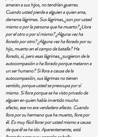
amaran a sus hijos, no tendrían guerras.
Cuando usted pierde a alguien a quien ama, 
derrama lágrimas. Sus lágrimas, ¿son por usted 
mismo o por la persona que ha muerto? ¿Llora 
por el otro o por sí mismo? ¿Alguna vez ha 
llorado por otro? ¿Alguna vez ha llorado por su 
hijo, muerto en el campo de batalla? Ha 
llorado, sí, pero esas lágrimas, ¿surgieron de la 
autocompasión o ha llorado porque mataron a 
un ser humano? Si llora a causa de la 
autocompasión, sus lágrimas no tienen 
sentido, porque usted se preocupa por sí 
mismo. Si llora porque se ha visto privado de 
alguien en quien había invertido mucho 
afecto, ese no era verdadero afecto. Cuando 
llora por su hermano que ha muerto, llore por 
él. Es muy fácil llorar por usted mismo a causa 
de que él se ha ido. Aparentemente, está 
llorando porque su corazón se halla 