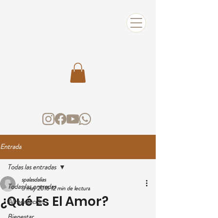
Entrada
Todas las entradas
spalasdalias
Todas las entradas
3 may 2018
12 min de lectura
¿Qué Es El Amor?
Alimentación
Bienestar