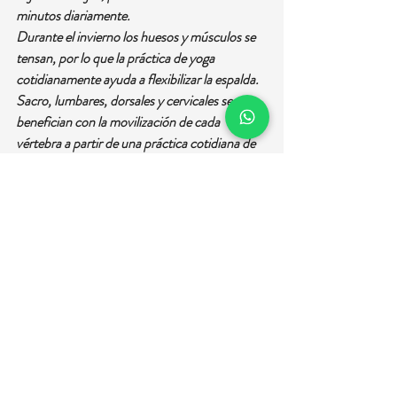
minutos diariamente.
Durante el invierno los huesos y músculos se 
tensan, por lo que la práctica de yoga 
cotidianamente ayuda a flexibilizar la espalda. 
Sacro, lumbares, dorsales y cervicales se 
benefician con la movilización de cada 
vértebra a partir de una práctica cotidiana de 
posturas que ayuden a distender.
La apatía, la depresión no tienen porqué ser 
estados permanentes, pueden modificarse a 
partir de saber convivir con ellos, buscando 
formas de equilibrarse, tratando de 
comprender el valor que se le da a la vida, a los 
seres queridos, a uno mismo. Se trata de ver el 
auto-centramiento en el que se está inmerso. 
Si uno ve ese hecho sin rechazarlo o negarlo, 
sino que es veraz frente a esa realidad, pierde 
menos energía de la ya poca que se tiene y 