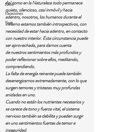
Así como en la Naturaleza todo permanece 
Salud
quieto, silencioso, casi inmóvil y hacia 
Vacaciones
adentro, nosotros, los humanos durante el 
Yoga
invierno estamos también introspectivos, con 
necesidad de estar hacia adentro, en contacto 
con nuestro interior. Esta circunstancia puede 
ser aprovechada, para darnos cuenta 
de nuestros sentimientos más profundos y 
poder reflexionar sobre ellos, meditando, 
comprendiendo.
La falta de energía reinante puede también 
desenergizarnos extremadamente, con lo que 
surgen temores y tristezas muy profundas 
anidadas en uno.
Cuando no están los nutrientes necesarios y 
se carece de tono y fuerza vital, el sistema 
nervioso también se debilita y pueden surgir 
en uno sentimientos fuertes de temor e 
inseguridad.