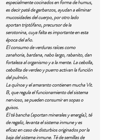
especialmente cocinados en forma de humus, 
es decir paté de garbanzos, ayudan a eliminar 
mucosidades del cuerpo, por otro lado 
aportan triptófano, precursor de la 
serotonina, cuya falta es importante en esta 
época del año.
El consumo de verduras raíces como 
zanahoria, bardana, nabo largo, rabanito, dan 
fortaleza al organismo y a la mente. La cebolla, 
cebollita de verdeo y puerro activan la función 
del pulmón.
La quínoa y el amaranto contienen mucha Vit. 
B, que regula el funcionamiento del sistema 
nervioso, se pueden consumir en sopas o 
guisos.
El té bancha (aportan minerales y energía), té 
de regaliz, levanta el sistema inmune y es 
eficaz en caso de disturbios originados por la 
baja del sistema inmune. Té de semillas de 