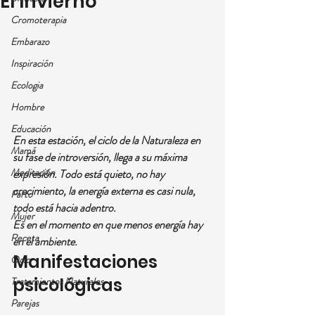
El Invierno
Cromoterapia
Embarazo
Inspiración
Ecologia
Hombre
Educación
En esta estación, el ciclo de la Naturaleza en 
Mamá
su fase de introversión, llega a su máxima 
Meditación
expresión. Todo está quieto, no hay 
crecimiento, la energía externa es casi nula, 
Parto
todo está hacia adentro.
Mujer
Es en el momento en que menos energía hay 
Receta
en el ambiente.
Manifestaciones 
Ocio
psicológicas
Tratamientos Naturales
Parejas