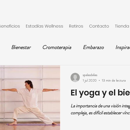
Beneficios
Estadías Wellness
Retiros
Contacto
Tienda
Bienestar
Cromoterapia
Embarazo
Inspira
Mamá
Meditación
Parto
Mujer
Receta
spalasdalias
1 jul 2020
13 min de lectura
El yoga y el bi
rejas
Salud
Vacaciones
Yoga
La importancia de una visión integ
compleja, es difícil establecer vínc