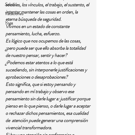
Salud
sociales, los vínculos, el trabajo, el sustento, el 
intentar mantener las cosas en orden, la 
Vacaciones
eterna búsqueda de seguridad.
Yoga
Vivimos en un estado de constante 
pensamiento, lucha, esfuerzo.
Es lógico que nos ocupemos de las cosas, 
¿pero puede ser que ello absorba la totalidad 
de nuestro pensar, sentir y hacer?
¿Podemos estar atentos a lo que está 
sucediendo, sin interponerle justificaciones y 
aprobaciones o desaprobaciones?
Esto significa, que si estoy pensando y 
pensando en mí trabajo y observo ese 
pensamiento sin darle lugar a: justificar porque 
pienso en lo que pienso, o darle lugar a aceptar 
o rechazar dichos pensamientos, esa cualidad 
de  atención puede generar una comprensión 
vivencial transformadora.
Si hay una atención sin preferencias o 