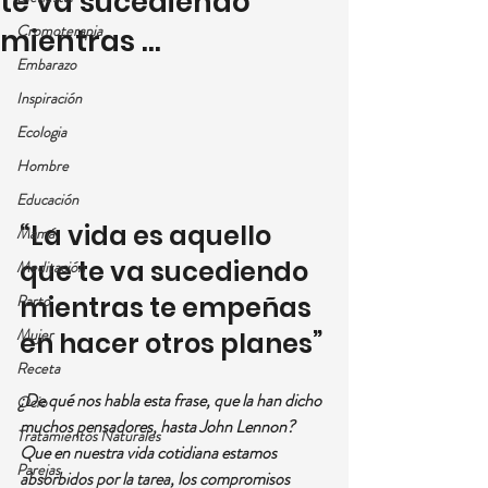
te va sucediendo
Cromoterapia
mientras …
Embarazo
Inspiración
Ecologia
Hombre
Educación
“La vida es aquello 
Mamá
que te va sucediendo 
Meditación
Parto
mientras te empeñas 
Mujer
en hacer otros planes”
Receta
¿De qué nos habla esta frase, que la han dicho 
Ocio
muchos pensadores, hasta 
John Lennon
?
Tratamientos Naturales
Que en nuestra vida cotidiana estamos 
Parejas
absorbidos por la tarea, los compromisos 