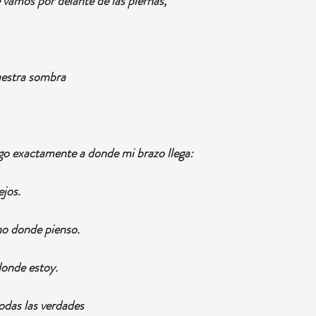
e vamos por delante de las piernas,
uestra sombra
lego exactamente a donde mi brazo llega:
ejos.
no donde pienso.
onde estoy.
odas las verdades