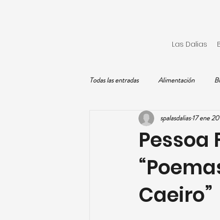
Las Dalias
Todas las entradas
Alimentación
Bi
spalasdalias
17 ene 20
Mamá
Meditación
Parto
Pessoa 
“Poemas
Yoga
Caeiro”