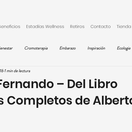
Beneficios
Estadías Wellness
Retiros
Contacto
Tienda
enestar
Cromoterapia
Embarazo
Inspiración
Ecologia
18
1 min de lectura
Mujer
Receta
Ocio
Tratamientos Naturales
Parej
Fernando – Del Libro
 Completos de Albert