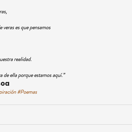
ras,
de veras es que pensamos
uestra realidad.
a de ella porque estamos aquí.”
soa
piración
#Poemas