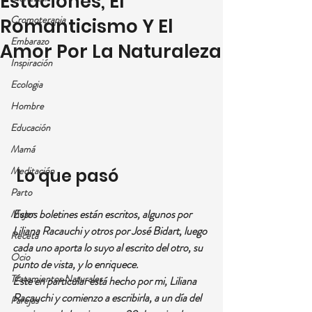
Estaciones, El
Cromoterapia
Romanticismo Y El
Embarazo
Amor Por La Naturaleza
Inspiración
Ecologia
Hombre
Educación
Mamá
Meditación
 Lo que pasó
Parto
Estos boletines están escritos, algunos por 
Mujer
Liliana Racauchi y otros por José Bidart, luego 
Receta
cada uno aporta lo suyo al escrito del otro, su 
Ocio
punto de vista, y lo enriquece.
Tratamientos Naturales
Éste en particular está hecho por mi, Liliana 
Racauchi y comienzo a escribirla, a un día del 
Parejas