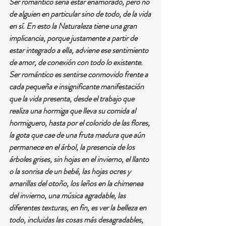
Ser romántico sería estar enamorado, pero no 
de alguien en particular sino de todo, de la vida 
en sí. En esto la Naturaleza tiene una gran 
implicancia, porque justamente a partir de 
estar integrado a ella, adviene ese sentimiento 
de amor, de conexión con todo lo existente. 
Ser romántico es sentirse conmovido frente a 
cada pequeña e insignificante manifestación 
que la vida presenta, desde el trabajo que 
realiza una hormiga que lleva su comida al 
hormiguero, hasta por el colorido de las flores, 
la gota que cae de una fruta madura que aún 
permanece en el árbol, la presencia de los 
árboles grises, sin hojas en el invierno, el llanto 
o la sonrisa de un bebé, las hojas ocres y 
amarillas del otoño, los leños en la chimenea 
del invierno, una música agradable, las 
diferentes texturas, en fin, es ver la belleza en 
todo, incluidas las cosas más desagradables, 