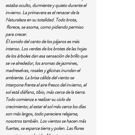
estaba oculto, durmiente y quieto durante el 
invierno. La primavera es el renacer de la 
Naturaleza en su totalidad. Todo brota, 
 florece, se asoma, como pidiendo permiso 
para crecer.
El sonido del canto de los pájaros es más 
intenso. Los verdes de los brotes de las hojas 
de los árboles dan esa sensación de brillo que 
se ve alrededor, los aromas de jazmines, 
madreselvas, rosales y glicinas inundan el 
ambiente. La brisa cálida del viento se 
interpone frente al aire fresco del invierno, el 
sol está diáfano, tibio, más cerca de la tierra. 
Todo comienza a realizar su ciclo de 
crecimiento; al estar el sol más cerca los días 
son más largos, todo pareciera relajarse, 
nosotros también. Los vientos se hacen más 
fuertes, se esparce tierra y polen. Las flores 