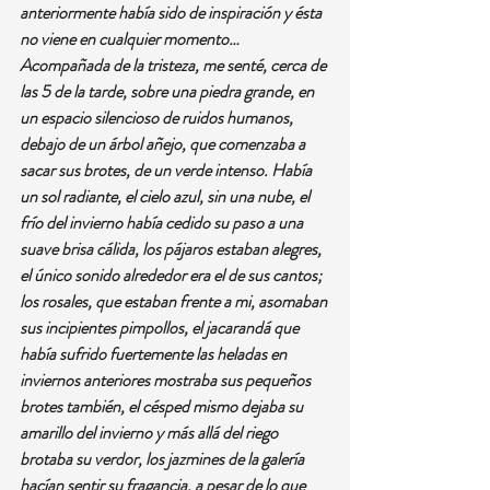
anteriormente había sido de inspiración y ésta 
no viene en cualquier momento…
Acompañada de la tristeza, me senté, cerca de 
las 5 de la tarde, sobre una piedra grande, en 
un espacio silencioso de ruidos humanos, 
debajo de un árbol añejo, que comenzaba a 
sacar sus brotes, de un verde intenso. Había 
un sol radiante, el cielo azul, sin una nube, el 
frío del invierno había cedido su paso a una 
suave brisa cálida, los pájaros estaban alegres, 
el único sonido alrededor era el de sus cantos; 
los rosales, que estaban frente a mi, asomaban 
sus incipientes pimpollos, el jacarandá que 
había sufrido fuertemente las heladas en 
inviernos anteriores mostraba sus pequeños 
brotes también, el césped mismo dejaba su 
amarillo del invierno y más allá del riego 
brotaba su verdor, los jazmines de la galería 
hacían sentir su fragancia, a pesar de lo que 