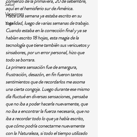
comienzo de la primavera, 20 de setiembre, 
Salud
aquí en el hemisferio sur de América.
Vacaciones
Hace una semana ya estaba escrito en su 
totalidad, luego de varias semanas de trabajo. 
Yoga
Cuando estaba en la corrección final y ya se 
habían escrito 18 hojas, esta magia de la 
tecnología que tiene también sus vericuetos y 
sinsabores, por un error personal, hizo que 
todo se borrara.
La primera sensación fue de amargura, 
frustración, desazón, en fin fueron tantos 
sentimientos que de recordarlos me asoma 
una cierta congoja. Luego durante ese mismo 
día fluctué en diversas sensaciones, pensaba 
que no iba a poder hacerla nuevamente, que 
no iba a encontrar la fuerza necesaria, que no 
iba a recordar todo lo que ya había escrito, 
que cómo podría conectarme nuevamente 
con la Naturaleza, si todo el tiempo utilizado 