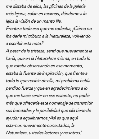
me distaba de ellos, las glicinas de la galería 
más lejana, caían en racimos, dándome a lo 
lejos la visión de un manto lila.
Frente a todo eso que me rodeaba, ¿Cómo no 
iba darle mi tributo a la Naturaleza, volviendo 
a escribir esta nota? 
A pesar de la tristeza, sentí que nuevamente la 
haría, que en la Naturaleza misma, en todo lo 
que estaba observando en ese momento, 
estaba la fuente de inspiración, que frente a 
todo lo que recibía de ella, mi problema había 
perdido fuerza y que en agradecimiento a lo 
que me hacía sentir en ese instante, no podía 
más que ofrecerle este homenaje de transmitir 
sus bondades y la posibilidad que ella tiene de 
ayudar a equilibrarnos.¡Así es que aquí 
estamos nuevamente conectados, la 
Naturaleza, ustedes lectores y nosotros!