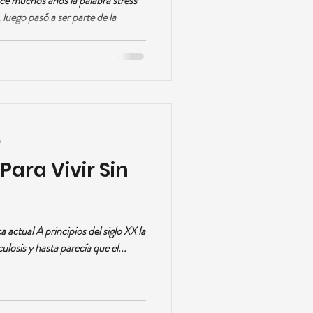
e muchos años la palabra stress
, luego pasó a ser parte de la
a
ara Vivir Sin
 actual A principios del siglo XX la
losis y hasta parecía que el...