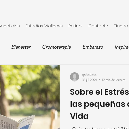
Beneficios
Estadías Wellness
Retiros
Contacto
Tienda
Bienestar
Cromoterapia
Embarazo
Inspira
Mamá
Meditación
Parto
Mujer
Receta
spalasdalias
18 jul 2021
12 min de lectura
Sobre el Estrés
rejas
Salud
Vacaciones
Yoga
las pequeñas 
Vida