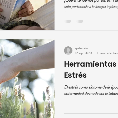
¿Qué entendemos por estrés? Hac
solo pertenecía a la lengua inglesa
lengua...
spalasdalias
12 sept 2020
13 min de lectur
Herramientas P
Estrés
El estrés como síntoma de la época
enfermedad de moda era la tubercu