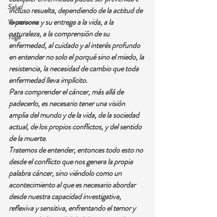
Salud
incluso resuelta, dependiendo de la actitud de 
la persona y su entrega a la vida, a la 
Vacaciones
naturaleza, a la comprensión de su 
Yoga
enfermedad, al cuidado y al interés profundo 
en entender no solo el porqué sino el miedo, la 
resistencia, la necesidad de cambio que toda 
enfermedad lleva implícito.
Para comprender el cáncer, más allá de 
padecerlo, es necesario tener una visión 
amplia del mundo y de la vida, de la sociedad 
actual, de los propios conflictos, y del sentido 
de la muerte.
Tratemos de entender, entonces todo esto no 
desde el conflicto que nos genera la propia 
palabra cáncer, sino viéndolo como un 
acontecimiento al que es necesario abordar 
desde nuestra capacidad investigativa, 
reflexiva y sensitiva, enfrentando el temor y 