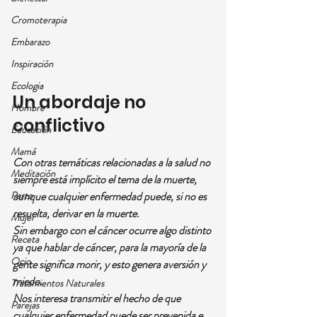
Cromoterapia
Embarazo
Inspiración
Ecologia
Un abordaje no 
Hombre
conflictivo
Educación
Mamá
Con otras temáticas relacionadas a la salud no 
Meditación
siempre está implícito el tema de la muerte, 
Parto
aunque cualquier enfermedad puede, si no es 
resuelta, derivar en la muerte.
Mujer
Sin embargo con el cáncer ocurre algo distinto 
Receta
ya que hablar de cáncer, para la mayoría de la 
Ocio
gente significa morir, y esto genera aversión y 
miedo.
Tratamientos Naturales
Nos interesa transmitir el hecho de que 
Parejas
cualquier enfermedad puede ser prevenida e 