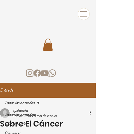
Entrada
Todas las entradas
spalasdalias
Todas las entradas
16 nov 2018
26 min de lectura
Sobre El Cáncer
Alimentación
Bienestar