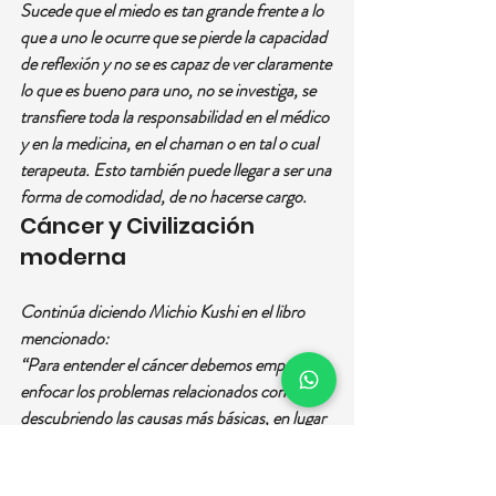
Sucede que el miedo es tan grande frente a lo 
que a uno le ocurre que se pierde la capacidad 
de reflexión y no se es capaz de ver claramente 
lo que es bueno para uno, no se investiga, se 
transfiere toda la responsabilidad en el médico 
y en la medicina, en el chaman o en tal o cual 
terapeuta. Esto también puede llegar a ser una 
forma de comodidad, de no hacerse cargo.
Cáncer y Civilización 
moderna
Continúa diciendo Michio Kushi en el libro 
mencionado:
“Para entender el cáncer debemos empezar a 
enfocar los problemas relacionados con él, 
descubriendo las causas más básicas, en lugar 
de sacar solo los síntomas. Las soluciones no 
deben pasar solamente por las comunidades 