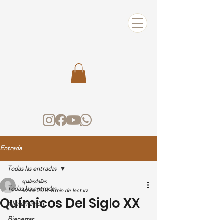
Entrada
Todas las entradas
spalasdalias
Todas las entradas
16 dic 2017
6 min de lectura
Químicos Del Siglo XX
Alimentación
Bienestar