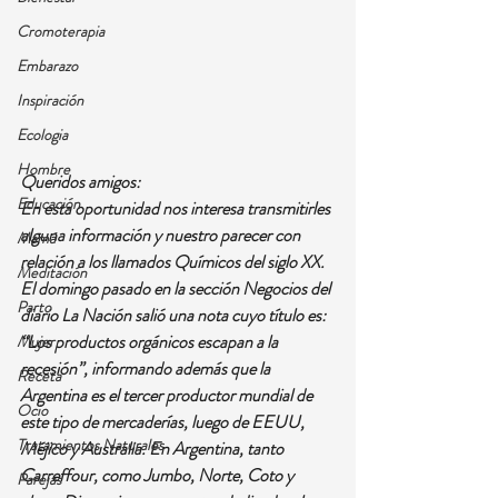
Cromoterapia
Embarazo
Inspiración
Ecologia
Hombre
Queridos amigos: 
Educación
En esta oportunidad nos interesa transmitirles 
alguna información y nuestro parecer con 
Mamá
relación a los llamados Químicos del siglo XX. 
Meditación
El domingo pasado en la sección Negocios del 
Parto
diario La Nación salió una nota cuyo título es: 
“Los productos orgánicos escapan a la 
Mujer
recesión”, informando además que la 
Receta
Argentina es el tercer productor mundial de 
Ocio
este tipo de mercaderías, luego de EEUU, 
Tratamientos Naturales
Méjico y Australia. En Argentina, tanto 
Carreffour, como Jumbo, Norte, Coto y 
Parejas