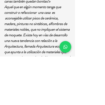
canas también quedan bonitas!»
Aquel que en algún momento tenga que 
construir o refaccionar  una casa  es 
 aconsejable utilizar pisos de cerámica, 
madera, pinturas no sintéticas, alfombras de 
materiales nobles, que no impliquen el sistema 
de moquete. Existe hoy en vías de desarrollo 
una nueva tendencia con relación a la 
Arquitectura, llamada Arquitectura ecológica 
que apunta a la utilización de materiales que 
no sean nocivos para la salud humana y para el 
medio ambiente.
Con relación a los productos de limpieza: ¿es 
necesario tanto consumo de este tipo de 
productos o esto obedece a una manía 
impuesta por los medios de comunicación 
para que compremos tal o cual producto y 
todo BRILLE? ¿Porqué buscamos tanto que 
todo lo de afuera brille, tendrá que ver con 