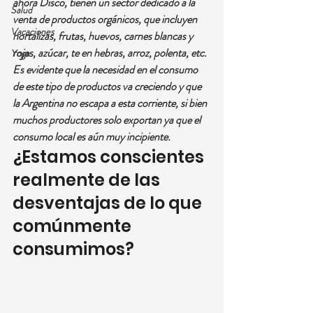
ahora Disco, tienen un sector dedicado a la 
Salud
venta de productos orgánicos, que incluyen 
Vacaciones
hortalizas, frutas, huevos, carnes blancas y 
rojas, azúcar, te en hebras, arroz, polenta, etc. 
Yoga
Es evidente que la necesidad en el consumo 
de este tipo de productos va creciendo y que 
la Argentina no escapa a esta corriente, si bien 
muchos productores solo exportan ya que el 
consumo local es aún muy incipiente.
¿Estamos conscientes 
realmente de las 
desventajas de lo que 
comúnmente 
consumimos?