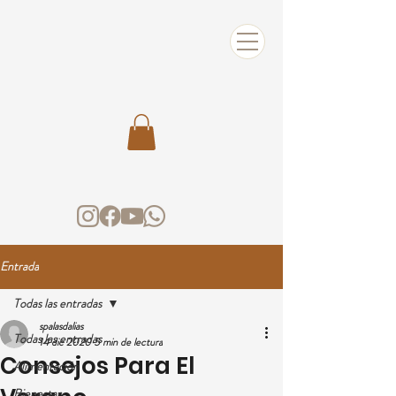
Entrada
Todas las entradas
spalasdalias
Todas las entradas
14 dic 2020
5 min de lectura
Consejos Para El
Alimentación
Bienestar