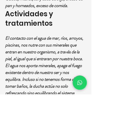
pan y horneados, exceso de comida.
Actividades y 
tratamientos
El contacto con el agua de mar, ríos, arroyos, 
piscinas, nos nutre con sus minerales que 
entran en nuestro organismo, a través de la 
piel, al igual que si entraran por nuestra boca. 
El agua nos aporta minerales, apaga el fuego 
existente dentro de nuestro ser y nos 
equilibra. Incluso si no tenemos forma de 
tomar baños, la ducha actúa no solo 
refrescando sino equilibrando el sistema 
circulatorio y nervioso.
Realizar caminatas tranquilas, por lugares 
sombríos, temprano por la mañana, o ya 
cuando el sol se ha ocultado en las tardes. No 
realizar actividad física exigida para no generar 