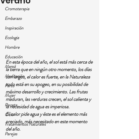
Verano
Cromoterapia
Embarazo
Inspiración
Ecologia
Hombre
Educación
En esta época del año, el sol está más cerca de 
Mamá
la tierra que en ningún otro momento, los días 
Meditación
son largos, el calor es fuerte, en la Naturaleza 
todo está en su apogeo, en su posibilidad de 
Parto
máximo desarrollo y crecimiento. Las frutas 
Mujer
maduran, las verduras crecen, el sol calienta y 
Receta
la necesidad de agua es imperiosa.
El calor pide agua y éste es el elemento más 
Ocio
preciado, más necesitado en este momento 
Tratamientos Naturales
del año.
Parejas